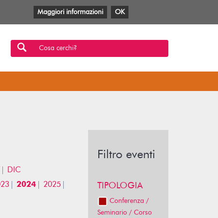
Maggiori informazioni
OK
Facebook
Twitter
YouTube
Anobii
SBT
Mlol
Cosa cerchi?
Filtro eventi
DIC
023
2024
2025
TIPOLOGIA
Conferenza /
Seminario / Corso