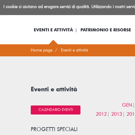
Biblioteca
I cookie ci aiutano ad erogare servizi di qualità. Utilizzando i nostri serv
Io sono...
Log-in
Inform
Rovereto
EVENTI E ATTIVITÀ
PATRIMONIO E RISORSE
Home page
Eventi e attività
Eventi e attività
GEN
CALENDARIO EVENTI
2012
2013
201
PROGETTI SPECIALI