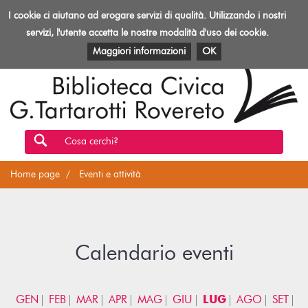
Biblioteca
I cookie ci aiutano ad erogare servizi di qualità. Utilizzando i nostri
Toggl
Rovereto
navig
servizi, l'utente accetta le nostre modalità d'uso dei cookie.
EVENTI E ATTIVITÀ
PATRIMONIO E RISORSE
Maggiori informazioni
OK
Cosa cerchi?
Home page
Eventi e attività
Calendario eventi
GEN
FEB
MAR
APR
MAG
GIU
LUG
AGO
SET