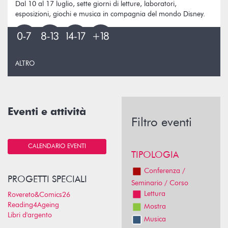
Dal 10 al 17 luglio, sette giorni di letture, laboratori,
esposizioni, giochi e musica in compagnia del mondo Disney.
ALTRO
Eventi e attività
Filtro eventi
CALENDARIO EVENTI
TIPOLOGIA
Conferenza /
PROGETTI SPECIALI
Seminario / Corso
Lettura
Rovereto&Comics26
Reading4Ageing
Mostra
Libri d'argento
Musica