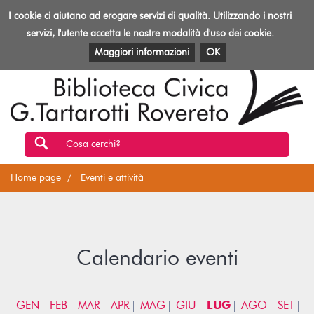
Biblioteca
I cookie ci aiutano ad erogare servizi di qualità. Utilizzando i nostri
Toggl
Rovereto
navig
servizi, l'utente accetta le nostre modalità d'uso dei cookie.
EVENTI E ATTIVITÀ
PATRIMONIO E RISORSE
Maggiori informazioni
OK
Cosa cerchi?
Home page
Eventi e attività
Calendario eventi
GEN
FEB
MAR
APR
MAG
GIU
LUG
AGO
SET