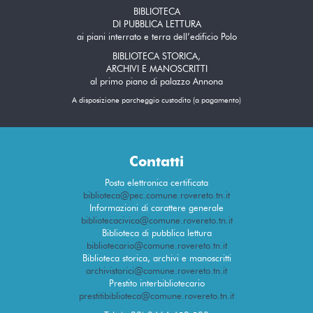
BIBLIOTECA
DI PUBBLICA LETTURA
ai piani interrato e terra dell’edificio Polo
BIBLIOTECA STORICA,
ARCHIVI E MANOSCRITTI
al primo piano di palazzo Annona
A disposizione parcheggio custodito (a pagamento)
Contatti
Posta elettronica certificata
biblioteca@pec.comune.rovereto.tn.it
Informazioni di carattere generale
bibliotecacivica@comune.rovereto.tn.it
Biblioteca di pubblica lettura
bibliotecario@comune.rovereto.tn.it
Biblioteca storica, archivi e manoscritti
archivistorici@comune.rovereto.tn.it
Prestito interbibliotecario
prestitibiblioteca@comune.rovereto.tn.it