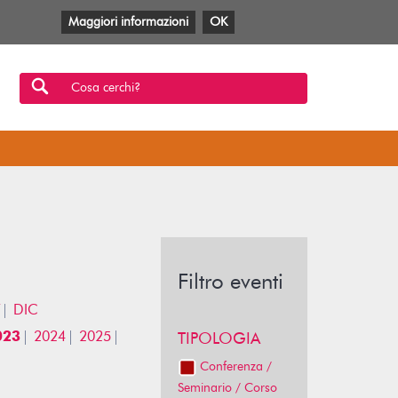
Maggiori informazioni
OK
Facebook
Twitter
YouTube
Anobii
SBT
Mlol
Cosa cerchi?
Filtro eventi
DIC
023
2024
2025
TIPOLOGIA
Conferenza /
Seminario / Corso