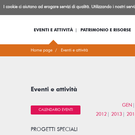
Biblioteca
I cookie ci aiutano ad erogare servizi di qualità. Utilizzando i nostri serv
Io sono...
Log-in
Inform
Rovereto
EVENTI E ATTIVITÀ
PATRIMONIO E RISORSE
Home page
Eventi e attività
Eventi e attività
GEN
CALENDARIO EVENTI
2012
2013
201
PROGETTI SPECIALI