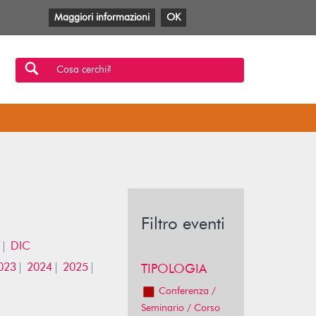
Maggiori informazioni
OK
Facebook
Twitter
YouTube
Anobii
SBT
Mlol
Cosa cerchi?
Filtro eventi
DIC
023
2024
2025
TIPOLOGIA
Conferenza /
Seminario / Corso