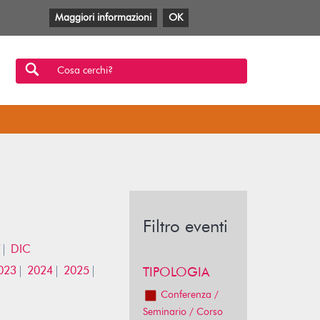
Maggiori informazioni
OK
Facebook
Twitter
YouTube
Anobii
SBT
Mlol
Cosa cerchi?
Filtro eventi
DIC
023
2024
2025
TIPOLOGIA
Conferenza /
Seminario / Corso