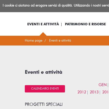
Biblioteca
I cookie ci aiutano ad erogare servizi di qualità. Utilizzando i nostri serv
Io sono...
Log-in
Inform
Rovereto
EVENTI E ATTIVITÀ
PATRIMONIO E RISORSE
Home page
Eventi e attività
Eventi e attività
GEN
CALENDARIO EVENTI
2012
2013
201
PROGETTI SPECIALI