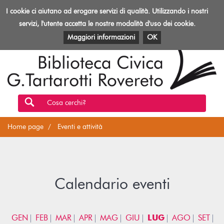
Biblioteca
I cookie ci aiutano ad erogare servizi di qualità. Utilizzando i nostri
Toggl
Rovereto
navig
servizi, l'utente accetta le nostre modalità d'uso dei cookie.
EVENTI E ATTIVITÀ
PATRIMONIO E RISORSE
Maggiori informazioni
OK
Cosa cerchi?
Home page
Eventi e attività
Calendario eventi
GEN
FEB
MAR
APR
MAG
GIU
LUG
AGO
SET