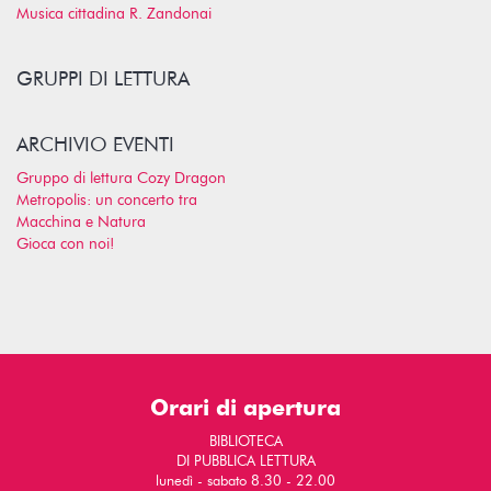
Musica cittadina R. Zandonai
GRUPPI DI LETTURA
ARCHIVIO EVENTI
Gruppo di lettura Cozy Dragon
Metropolis: un concerto tra
Macchina e Natura
Gioca con noi!
Orari di apertura
BIBLIOTECA
DI PUBBLICA LETTURA
lunedì - sabato 8.30 - 22.00