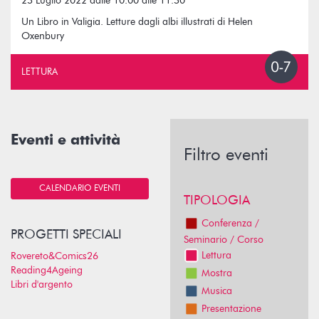
23 Luglio 2022 dalle 10.00 alle 11.30
Un Libro in Valigia. Letture dagli albi illustrati di Helen
Oxenbury
LETTURA
Eventi e attività
Filtro eventi
CALENDARIO EVENTI
TIPOLOGIA
Conferenza /
PROGETTI SPECIALI
Seminario / Corso
Lettura
Rovereto&Comics26
Reading4Ageing
Mostra
Libri d'argento
Musica
Presentazione