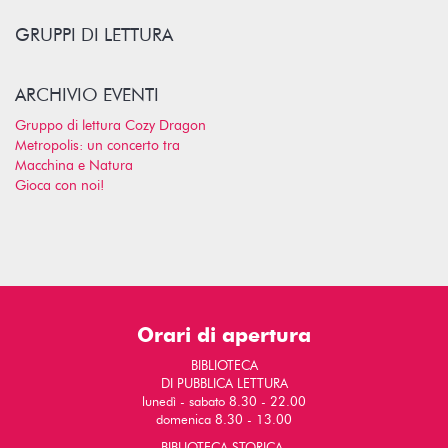
GRUPPI DI LETTURA
ARCHIVIO EVENTI
Gruppo di lettura Cozy Dragon
Metropolis: un concerto tra
Macchina e Natura
Gioca con noi!
Orari di apertura
BIBLIOTECA
DI PUBBLICA LETTURA
lunedì - sabato 8.30 - 22.00
domenica 8.30 - 13.00