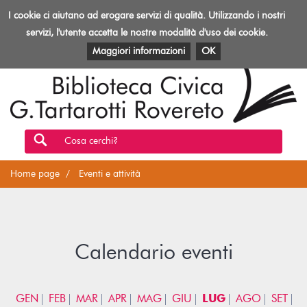
Biblioteca
I cookie ci aiutano ad erogare servizi di qualità. Utilizzando i nostri
Toggl
Rovereto
navig
servizi, l'utente accetta le nostre modalità d'uso dei cookie.
EVENTI E ATTIVITÀ
PATRIMONIO E RISORSE
Maggiori informazioni
OK
Cosa cerchi?
Home page
Eventi e attività
Calendario eventi
GEN
FEB
MAR
APR
MAG
GIU
LUG
AGO
SET