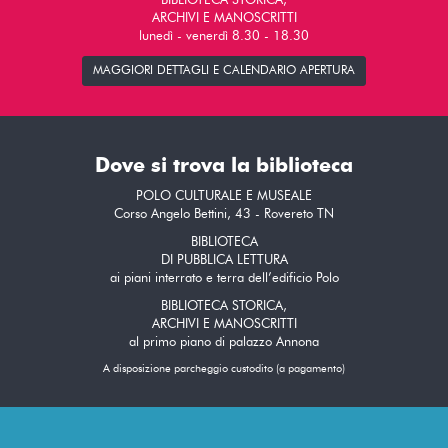
BIBLIOTECA STORICA,
ARCHIVI E MANOSCRITTI
lunedì - venerdì 8.30 - 18.30
MAGGIORI DETTAGLI E CALENDARIO APERTURA
Dove si trova la biblioteca
POLO CULTURALE E MUSEALE
Corso Angelo Bettini, 43 - Rovereto TN
BIBLIOTECA
DI PUBBLICA LETTURA
ai piani interrato e terra dell’edificio Polo
BIBLIOTECA STORICA,
ARCHIVI E MANOSCRITTI
al primo piano di palazzo Annona
A disposizione parcheggio custodito (a pagamento)