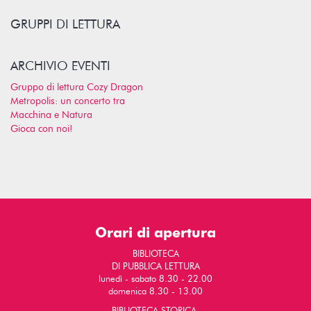
GRUPPI DI LETTURA
ARCHIVIO EVENTI
Gruppo di lettura Cozy Dragon
Metropolis: un concerto tra
Macchina e Natura
Gioca con noi!
Orari di apertura
BIBLIOTECA
DI PUBBLICA LETTURA
lunedì - sabato 8.30 - 22.00
domenica 8.30 - 13.00