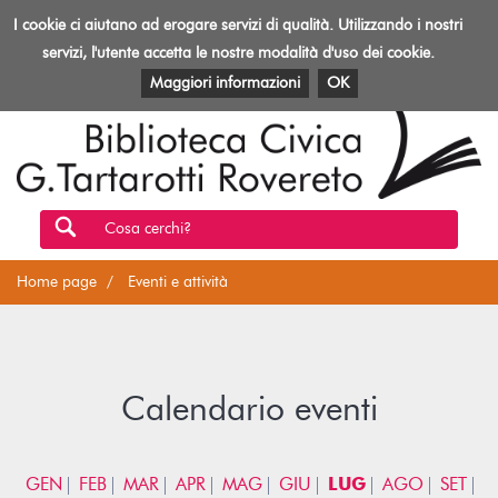
Biblioteca
I cookie ci aiutano ad erogare servizi di qualità. Utilizzando i nostri
Toggl
Rovereto
navig
servizi, l'utente accetta le nostre modalità d'uso dei cookie.
EVENTI E ATTIVITÀ
PATRIMONIO E RISORSE
Maggiori informazioni
OK
Cosa cerchi?
Home page
Eventi e attività
Calendario eventi
GEN
FEB
MAR
APR
MAG
GIU
LUG
AGO
SET