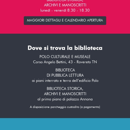
BIBLIOTECA STORICA,
ARCHIVI E MANOSCRITTI
lunedì - venerdì 8.30 - 18.30
MAGGIORI DETTAGLI E CALENDARIO APERTURA
Dove si trova la biblioteca
POLO CULTURALE E MUSEALE
Corso Angelo Bettini, 43 - Rovereto TN
BIBLIOTECA
DI PUBBLICA LETTURA
ai piani interrato e terra dell’edificio Polo
BIBLIOTECA STORICA,
ARCHIVI E MANOSCRITTI
al primo piano di palazzo Annona
A disposizione parcheggio custodito (a pagamento)