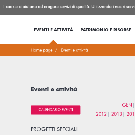
Biblioteca
I cookie ci aiutano ad erogare servizi di qualità. Utilizzando i nostri serv
Io sono...
Log-in
Inform
Rovereto
EVENTI E ATTIVITÀ
PATRIMONIO E RISORSE
Home page
Eventi e attività
Eventi e attività
GEN
CALENDARIO EVENTI
2012
2013
201
PROGETTI SPECIALI