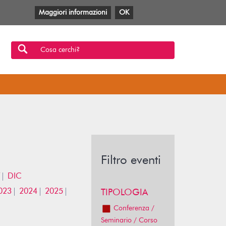
Maggiori informazioni
OK
Facebook
Twitter
YouTube
Anobii
SBT
Mlol
Cosa cerchi?
Filtro eventi
DIC
023
2024
2025
TIPOLOGIA
Conferenza /
Seminario / Corso