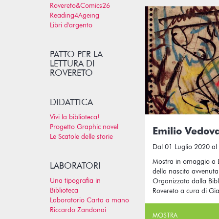
Rovereto&Comics26
Reading4Ageing
Libri d'argento
PATTO PER LA
LETTURA DI
ROVERETO
DIDATTICA
Vivi la biblioteca!
Progetto Graphic novel
Emilio Vedova 
Le Scatole delle storie
Dal 01 Luglio 2020 al
Mostra in omaggio a 
LABORATORI
della nascita avvenuta
Una tipografia in
Organizzata dalla Bibli
Biblioteca
Rovereto a cura di Gia
Laboratorio Carta a mano
Riccardo Zandonai
MOSTRA