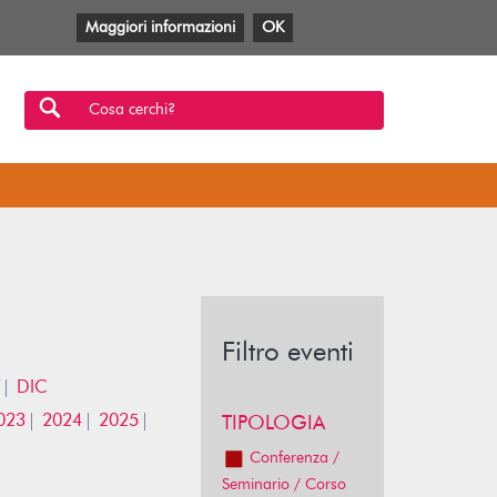
Maggiori informazioni
OK
Facebook
Twitter
YouTube
Anobii
SBT
Mlol
Cosa cerchi?
Filtro eventi
DIC
023
2024
2025
TIPOLOGIA
Conferenza /
Seminario / Corso