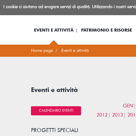
Biblioteca
I cookie ci aiutano ad erogare servizi di qualità. Utilizzando i nostri serv
Io sono...
Log-in
Inform
Rovereto
EVENTI E ATTIVITÀ
PATRIMONIO E RISORSE
Home page
Eventi e attività
Eventi e attività
GEN
CALENDARIO EVENTI
2012
2013
201
PROGETTI SPECIALI