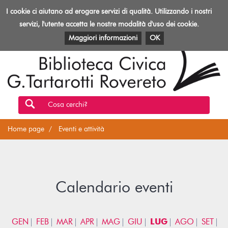
Biblioteca
I cookie ci aiutano ad erogare servizi di qualità. Utilizzando i nostri
Toggl
Rovereto
navig
servizi, l'utente accetta le nostre modalità d'uso dei cookie.
EVENTI E ATTIVITÀ
PATRIMONIO E RISORSE
Maggiori informazioni
OK
Cosa cerchi?
Home page
Eventi e attività
Calendario eventi
GEN
FEB
MAR
APR
MAG
GIU
LUG
AGO
SET