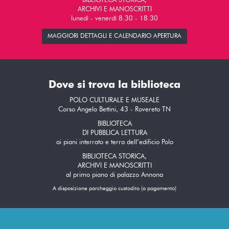
BIBLIOTECA STORICA,
ARCHIVI E MANOSCRITTI
lunedì - venerdì 8.30 - 18.30
MAGGIORI DETTAGLI E CALENDARIO APERTURA
Dove si trova la biblioteca
POLO CULTURALE E MUSEALE
Corso Angelo Bettini, 43 - Rovereto TN
BIBLIOTECA
DI PUBBLICA LETTURA
ai piani interrato e terra dell’edificio Polo
BIBLIOTECA STORICA,
ARCHIVI E MANOSCRITTI
al primo piano di palazzo Annona
A disposizione parcheggio custodito (a pagamento)