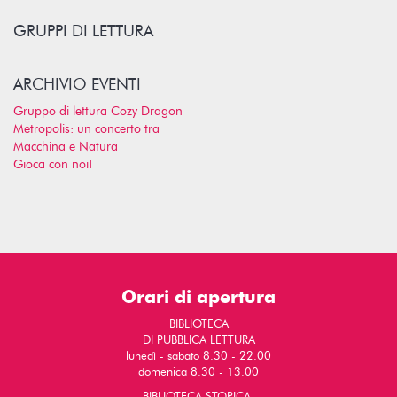
GRUPPI DI LETTURA
ARCHIVIO EVENTI
Gruppo di lettura Cozy Dragon
Metropolis: un concerto tra
Macchina e Natura
Gioca con noi!
Orari di apertura
BIBLIOTECA
DI PUBBLICA LETTURA
lunedì - sabato 8.30 - 22.00
domenica 8.30 - 13.00