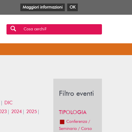
Maggiori informazioni
OK
Facebook
Twitter
YouTube
Anobii
SBT
Mlol
Cosa cerchi?
Filtro eventi
DIC
023
2024
2025
TIPOLOGIA
Conferenza /
Seminario / Corso