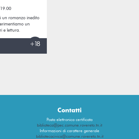
 19.00
di un romanzo inedito
sperimentiamo un
i e lettura.
Contatti
Posta elettronica certificata
biblioteca@pec.comune.rovereto.tn.it
Informazioni di carattere generale
bibliotecacivica@comune.rovereto.tn.it