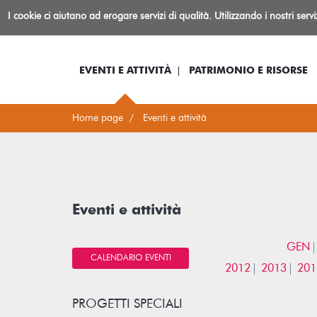
Biblioteca
I cookie ci aiutano ad erogare servizi di qualità. Utilizzando i nostri serv
Io sono...
Log-in
Inform
Rovereto
EVENTI E ATTIVITÀ
PATRIMONIO E RISORSE
Home page
Eventi e attività
Eventi e attività
GEN
CALENDARIO EVENTI
2012
2013
201
PROGETTI SPECIALI