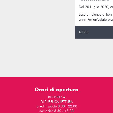
Dal 20 Luglio 2020, o
Ecco un elenco di libri
anni. Per un'estate pie
ALTRO
Orari di apertura
BIBLIOTECA
DI PUBBLICA LETTURA
lunedì - sabato 8.30 - 22.00
domenica 8.30 - 13.00