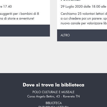
re 17.40
29 Luglio 2020 dalle 18.00 alle
 suggeriti per i bambini di 8
Cerchiamo 25 volontari lettori 
na di storie e avventure!
a cui chiedere poi un parere: 
nuovo canale per valorizzare libr
ALTRO
Dove si trova la biblioteca
POLO CULTURALE E MUSEALE
Corso Angelo Bettini, 43 - Rovereto TN
BIBLIOTECA