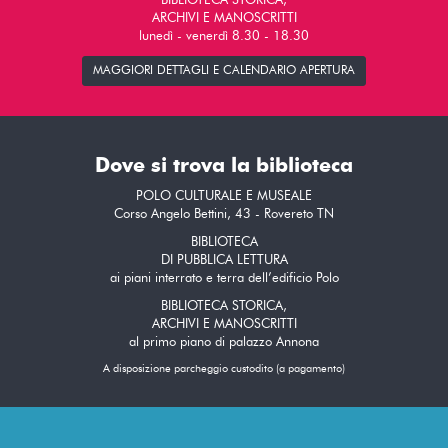
BIBLIOTECA STORICA,
ARCHIVI E MANOSCRITTI
lunedì - venerdì 8.30 - 18.30
MAGGIORI DETTAGLI E CALENDARIO APERTURA
Dove si trova la biblioteca
POLO CULTURALE E MUSEALE
Corso Angelo Bettini, 43 - Rovereto TN
BIBLIOTECA
DI PUBBLICA LETTURA
ai piani interrato e terra dell’edificio Polo
BIBLIOTECA STORICA,
ARCHIVI E MANOSCRITTI
al primo piano di palazzo Annona
A disposizione parcheggio custodito (a pagamento)