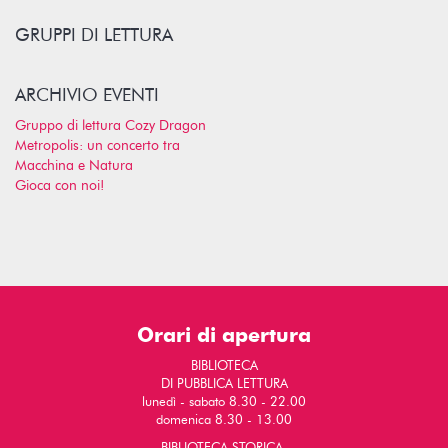
GRUPPI DI LETTURA
ARCHIVIO EVENTI
Gruppo di lettura Cozy Dragon
Metropolis: un concerto tra
Macchina e Natura
Gioca con noi!
Orari di apertura
BIBLIOTECA
DI PUBBLICA LETTURA
lunedì - sabato 8.30 - 22.00
domenica 8.30 - 13.00