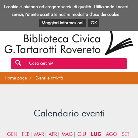
Biblioteca
I cookie ci aiutano ad erogare servizi di qualità. Utilizzando i nostri
Toggl
Rovereto
navig
servizi, l'utente accetta le nostre modalità d'uso dei cookie.
EVENTI E ATTIVITÀ
PATRIMONIO E RISORSE
Maggiori informazioni
OK
Cosa cerchi?
Home page
Eventi e attività
Calendario eventi
GEN
FEB
MAR
APR
MAG
GIU
LUG
AGO
SET