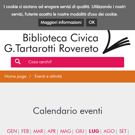
Biblioteca
I cookie ci aiutano ad erogare servizi di qualità. Utilizzando i nostri
Toggl
Rovereto
navig
servizi, l'utente accetta le nostre modalità d'uso dei cookie.
EVENTI E ATTIVITÀ
PATRIMONIO E RISORSE
Maggiori informazioni
OK
Cosa cerchi?
Home page
Eventi e attività
Calendario eventi
GEN
FEB
MAR
APR
MAG
GIU
LUG
AGO
SET