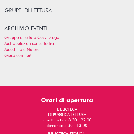
GRUPPI DI LETTURA
ARCHIVIO EVENTI
Gruppo di lettura Cozy Dragon
Metropolis: un concerto tra
Macchina e Natura
Gioca con noi!
Orari di apertura
BIBLIOTECA
DI PUBBLICA LETTURA
lunedì - sabato 8.30 - 22.00
domenica 8.30 - 13.00