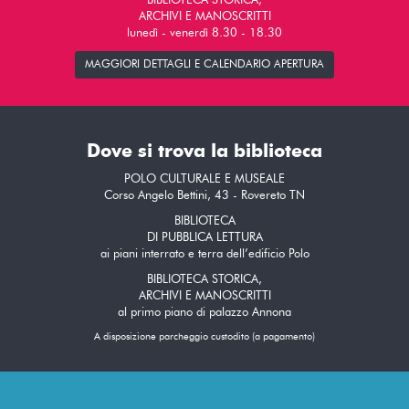
BIBLIOTECA STORICA,
ARCHIVI E MANOSCRITTI
lunedì - venerdì 8.30 - 18.30
MAGGIORI DETTAGLI E CALENDARIO APERTURA
Dove si trova la biblioteca
POLO CULTURALE E MUSEALE
Corso Angelo Bettini, 43 - Rovereto TN
BIBLIOTECA
DI PUBBLICA LETTURA
ai piani interrato e terra dell’edificio Polo
BIBLIOTECA STORICA,
ARCHIVI E MANOSCRITTI
al primo piano di palazzo Annona
A disposizione parcheggio custodito (a pagamento)