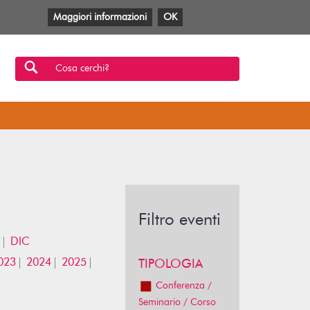
Maggiori informazioni
OK
Facebook
Twitter
YouTube
Anobii
SBT
Mlol
Cosa cerchi?
Filtro eventi
DIC
023
2024
2025
TIPOLOGIA
Conferenza /
Seminario / Corso