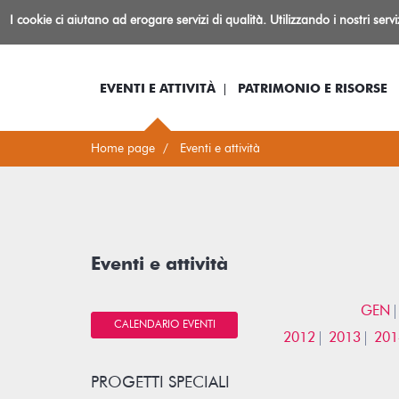
Biblioteca
I cookie ci aiutano ad erogare servizi di qualità. Utilizzando i nostri serv
Io sono...
Log-in
Inform
Rovereto
EVENTI E ATTIVITÀ
PATRIMONIO E RISORSE
Home page
Eventi e attività
Eventi e attività
GEN
CALENDARIO EVENTI
2012
2013
201
PROGETTI SPECIALI