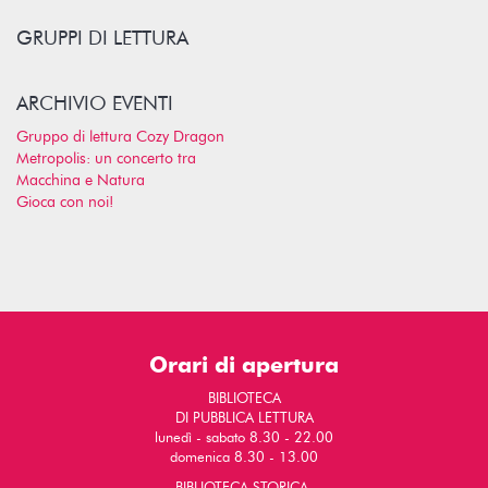
GRUPPI DI LETTURA
ARCHIVIO EVENTI
Gruppo di lettura Cozy Dragon
Metropolis: un concerto tra
Macchina e Natura
Gioca con noi!
Orari di apertura
BIBLIOTECA
DI PUBBLICA LETTURA
lunedì - sabato 8.30 - 22.00
domenica 8.30 - 13.00