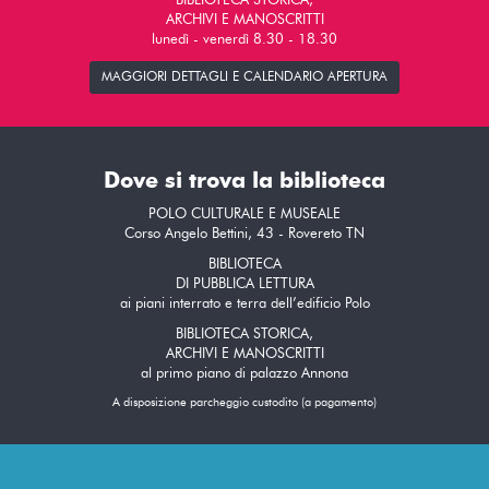
BIBLIOTECA STORICA,
ARCHIVI E MANOSCRITTI
lunedì - venerdì 8.30 - 18.30
MAGGIORI DETTAGLI E CALENDARIO APERTURA
Dove si trova la biblioteca
POLO CULTURALE E MUSEALE
Corso Angelo Bettini, 43 - Rovereto TN
BIBLIOTECA
DI PUBBLICA LETTURA
ai piani interrato e terra dell’edificio Polo
BIBLIOTECA STORICA,
ARCHIVI E MANOSCRITTI
al primo piano di palazzo Annona
A disposizione parcheggio custodito (a pagamento)