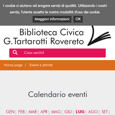
Biblioteca
I cookie ci aiutano ad erogare servizi di qualità. Utilizzando i nostri
Toggl
Rovereto
navig
servizi, l'utente accetta le nostre modalità d'uso dei cookie.
EVENTI E ATTIVITÀ
PATRIMONIO E RISORSE
Maggiori informazioni
OK
Cosa cerchi?
Home page
Eventi e attività
Calendario eventi
GEN
FEB
MAR
APR
MAG
GIU
LUG
AGO
SET