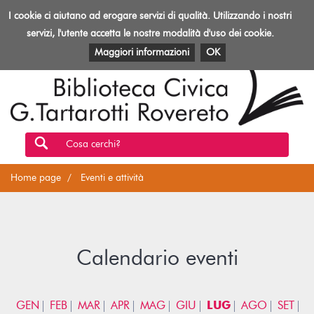
Biblioteca
I cookie ci aiutano ad erogare servizi di qualità. Utilizzando i nostri
Toggl
Rovereto
navig
servizi, l'utente accetta le nostre modalità d'uso dei cookie.
EVENTI E ATTIVITÀ
PATRIMONIO E RISORSE
Maggiori informazioni
OK
Cosa cerchi?
Home page
Eventi e attività
Calendario eventi
GEN
FEB
MAR
APR
MAG
GIU
LUG
AGO
SET