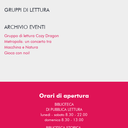
GRUPPI DI LETTURA
ARCHIVIO EVENTI
Gruppo di lettura Cozy Dragon
Metropolis: un concerto tra
Macchina e Natura
Gioca con noi!
Orari di apertura
BIBLIOTECA
DI PUBBLICA LETTURA
lunedì - sabato 8.30 - 22.00
domenica 8.30 - 13.00