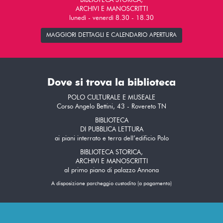
BIBLIOTECA STORICA,
ARCHIVI E MANOSCRITTI
lunedì - venerdì 8.30 - 18.30
MAGGIORI DETTAGLI E CALENDARIO APERTURA
Dove si trova la biblioteca
POLO CULTURALE E MUSEALE
Corso Angelo Bettini, 43 - Rovereto TN
BIBLIOTECA
DI PUBBLICA LETTURA
ai piani interrato e terra dell’edificio Polo
BIBLIOTECA STORICA,
ARCHIVI E MANOSCRITTI
al primo piano di palazzo Annona
A disposizione parcheggio custodito (a pagamento)