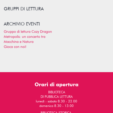
GRUPPI DI LETTURA
ARCHIVIO EVENTI
Gruppo di lettura Cozy Dragon
Metropolis: un concerto tra
Macchina e Natura
Gioca con noi!
Orari di apertura
BIBLIOTECA
DI PUBBLICA LETTURA
lunedì - sabato 8.30 - 22.00
domenica 8.30 - 13.00