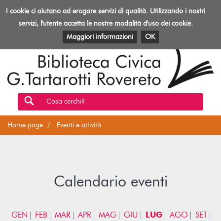
Biblioteca
I cookie ci aiutano ad erogare servizi di qualità. Utilizzando i nostri
Toggl
Rovereto
navig
servizi, l'utente accetta le nostre modalità d'uso dei cookie.
EVENTI E ATTIVITÀ
PATRIMONIO E RISORSE
Maggiori informazioni
OK
Cosa cerchi?
Home page
Eventi e attività
Calendario eventi
GEN
FEB
MAR
APR
MAG
GIU
LUG
AGO
SET