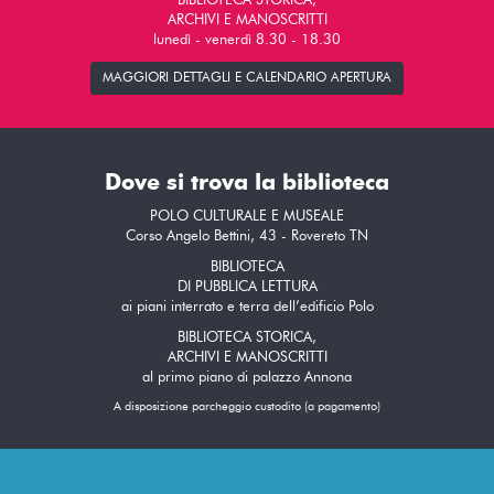
BIBLIOTECA STORICA,
ARCHIVI E MANOSCRITTI
lunedì - venerdì 8.30 - 18.30
MAGGIORI DETTAGLI E CALENDARIO APERTURA
Dove si trova la biblioteca
POLO CULTURALE E MUSEALE
Corso Angelo Bettini, 43 - Rovereto TN
BIBLIOTECA
DI PUBBLICA LETTURA
ai piani interrato e terra dell’edificio Polo
BIBLIOTECA STORICA,
ARCHIVI E MANOSCRITTI
al primo piano di palazzo Annona
A disposizione parcheggio custodito (a pagamento)