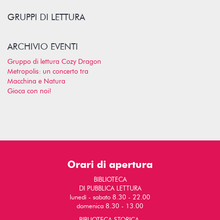
GRUPPI DI LETTURA
ARCHIVIO EVENTI
Gruppo di lettura Cozy Dragon
Metropolis: un concerto tra
Macchina e Natura
Gioca con noi!
Orari di apertura
BIBLIOTECA
DI PUBBLICA LETTURA
lunedì - sabato 8.30 - 22.00
domenica 8.30 - 13.00