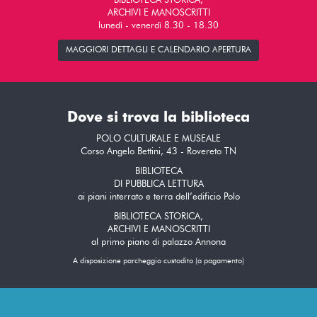
BIBLIOTECA STORICA,
ARCHIVI E MANOSCRITTI
lunedì - venerdì 8.30 - 18.30
MAGGIORI DETTAGLI E CALENDARIO APERTURA
Dove si trova la biblioteca
POLO CULTURALE E MUSEALE
Corso Angelo Bettini, 43 - Rovereto TN
BIBLIOTECA
DI PUBBLICA LETTURA
ai piani interrato e terra dell’edificio Polo
BIBLIOTECA STORICA,
ARCHIVI E MANOSCRITTI
al primo piano di palazzo Annona
A disposizione parcheggio custodito (a pagamento)