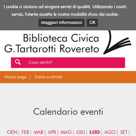
Biblioteca
I cookie ci aiutano ad erogare servizi di qualità. Utilizzando i nostri
Toggl
Rovereto
navig
servizi, l'utente accetta le nostre modalità d'uso dei cookie.
EVENTI E ATTIVITÀ
PATRIMONIO E RISORSE
Maggiori informazioni
OK
Cosa cerchi?
Home page
Eventi e attività
Calendario eventi
GEN
FEB
MAR
APR
MAG
GIU
LUG
AGO
SET