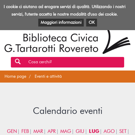
Biblioteca
I cookie ci aiutano ad erogare servizi di qualità. Utilizzando i nostri
Toggl
Rovereto
navig
servizi, l'utente accetta le nostre modalità d'uso dei cookie.
EVENTI E ATTIVITÀ
PATRIMONIO E RISORSE
Maggiori informazioni
OK
Cosa cerchi?
Home page
Eventi e attività
Calendario eventi
GEN
FEB
MAR
APR
MAG
GIU
LUG
AGO
SET