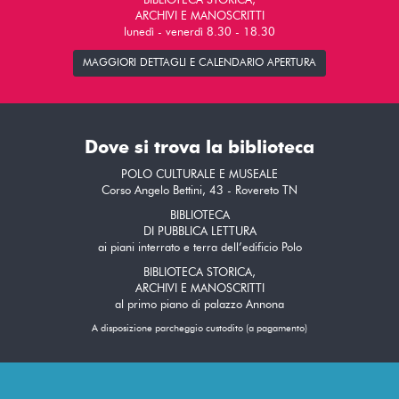
BIBLIOTECA STORICA,
ARCHIVI E MANOSCRITTI
lunedì - venerdì 8.30 - 18.30
MAGGIORI DETTAGLI E CALENDARIO APERTURA
Dove si trova la biblioteca
POLO CULTURALE E MUSEALE
Corso Angelo Bettini, 43 - Rovereto TN
BIBLIOTECA
DI PUBBLICA LETTURA
ai piani interrato e terra dell’edificio Polo
BIBLIOTECA STORICA,
ARCHIVI E MANOSCRITTI
al primo piano di palazzo Annona
A disposizione parcheggio custodito (a pagamento)