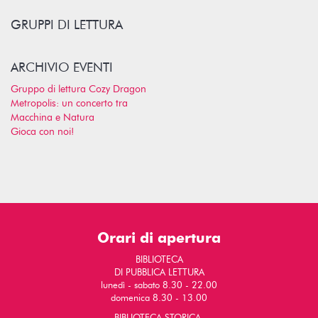
GRUPPI DI LETTURA
ARCHIVIO EVENTI
Gruppo di lettura Cozy Dragon
Metropolis: un concerto tra
Macchina e Natura
Gioca con noi!
Orari di apertura
BIBLIOTECA
DI PUBBLICA LETTURA
lunedì - sabato 8.30 - 22.00
domenica 8.30 - 13.00