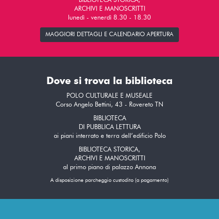
BIBLIOTECA STORICA,
ARCHIVI E MANOSCRITTI
lunedì - venerdì 8.30 - 18.30
MAGGIORI DETTAGLI E CALENDARIO APERTURA
Dove si trova la biblioteca
POLO CULTURALE E MUSEALE
Corso Angelo Bettini, 43 - Rovereto TN
BIBLIOTECA
DI PUBBLICA LETTURA
ai piani interrato e terra dell’edificio Polo
BIBLIOTECA STORICA,
ARCHIVI E MANOSCRITTI
al primo piano di palazzo Annona
A disposizione parcheggio custodito (a pagamento)