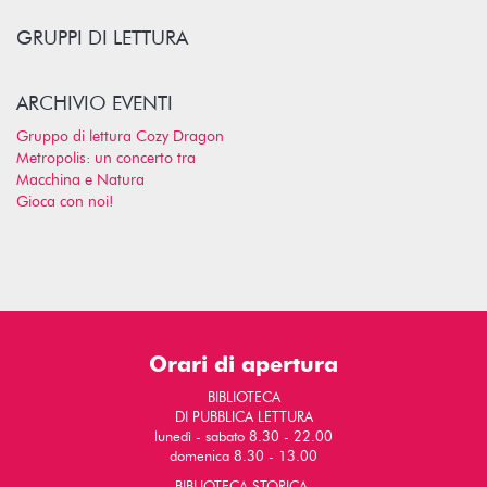
GRUPPI DI LETTURA
ARCHIVIO EVENTI
Gruppo di lettura Cozy Dragon
Metropolis: un concerto tra
Macchina e Natura
Gioca con noi!
Orari di apertura
BIBLIOTECA
DI PUBBLICA LETTURA
lunedì - sabato 8.30 - 22.00
domenica 8.30 - 13.00