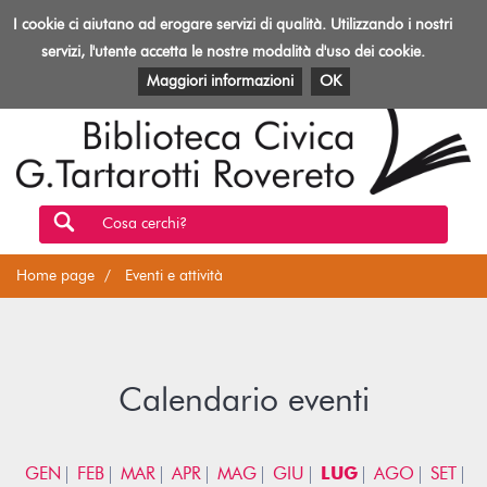
Biblioteca
I cookie ci aiutano ad erogare servizi di qualità. Utilizzando i nostri
Toggl
Rovereto
navig
servizi, l'utente accetta le nostre modalità d'uso dei cookie.
EVENTI E ATTIVITÀ
PATRIMONIO E RISORSE
Maggiori informazioni
OK
Cosa cerchi?
Home page
Eventi e attività
Calendario eventi
GEN
FEB
MAR
APR
MAG
GIU
LUG
AGO
SET