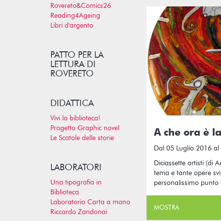
Rovereto&Comics26
Reading4Ageing
Libri d'argento
PATTO PER LA
LETTURA DI
ROVERETO
DIDATTICA
Vivi la biblioteca!
Progetto Graphic novel
A che ora è l
Le Scatole delle storie
Dal 05 Luglio 2016 al
Diciassette artisti (di
LABORATORI
tema e tante opere sv
Una tipografia in
personalissimo punto d
Biblioteca
Laboratorio Carta a mano
MOSTRA
Riccardo Zandonai