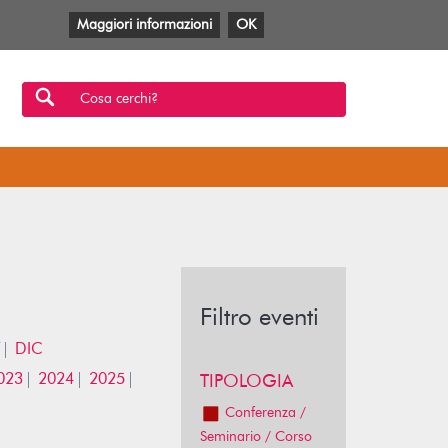
Maggiori informazioni
OK
Facebook
Twitter
YouTube
Anobii
SBT
Mlol
Cosa cerchi?
Filtro eventi
DIC
023
2024
2025
TIPOLOGIA
Conferenza /
Seminario / Corso