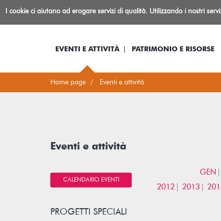
Biblioteca
I cookie ci aiutano ad erogare servizi di qualità. Utilizzando i nostri serv
Io sono...
Log-in
Inform
Rovereto
EVENTI E ATTIVITÀ
PATRIMONIO E RISORSE
Home page
Eventi e attività
Eventi e attività
GEN
CALENDARIO EVENTI
2012
2013
201
PROGETTI SPECIALI