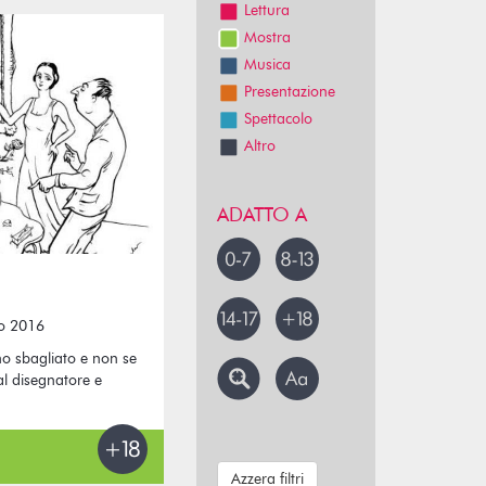
Lettura
Mostra
Musica
Presentazione
Spettacolo
Altro
ADATTO A
to 2016
no sbagliato e non se
al disegnatore e
Azzera filtri