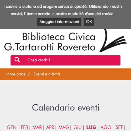
Biblioteca
I cookie ci aiutano ad erogare servizi di qualità. Utilizzando i nostri
Toggl
Rovereto
navig
servizi, l'utente accetta le nostre modalità d'uso dei cookie.
EVENTI E ATTIVITÀ
PATRIMONIO E RISORSE
Maggiori informazioni
OK
Cosa cerchi?
Home page
Eventi e attività
Calendario eventi
GEN
FEB
MAR
APR
MAG
GIU
LUG
AGO
SET