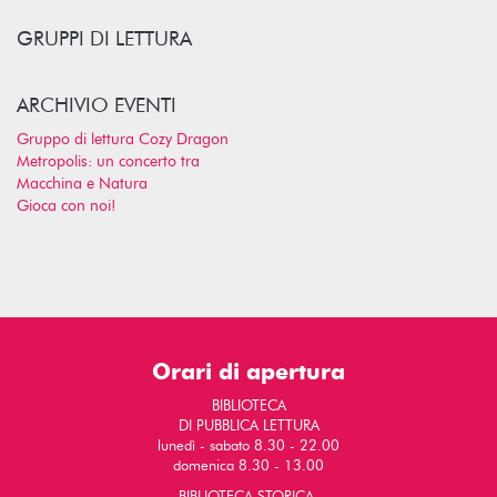
GRUPPI DI LETTURA
ARCHIVIO EVENTI
Gruppo di lettura Cozy Dragon
Metropolis: un concerto tra
Macchina e Natura
Gioca con noi!
Orari di apertura
BIBLIOTECA
DI PUBBLICA LETTURA
lunedì - sabato 8.30 - 22.00
domenica 8.30 - 13.00