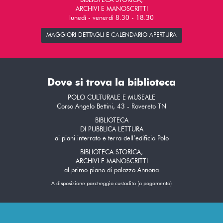
BIBLIOTECA STORICA,
ARCHIVI E MANOSCRITTI
lunedì - venerdì 8.30 - 18.30
MAGGIORI DETTAGLI E CALENDARIO APERTURA
Dove si trova la biblioteca
POLO CULTURALE E MUSEALE
Corso Angelo Bettini, 43 - Rovereto TN
BIBLIOTECA
DI PUBBLICA LETTURA
ai piani interrato e terra dell’edificio Polo
BIBLIOTECA STORICA,
ARCHIVI E MANOSCRITTI
al primo piano di palazzo Annona
A disposizione parcheggio custodito (a pagamento)