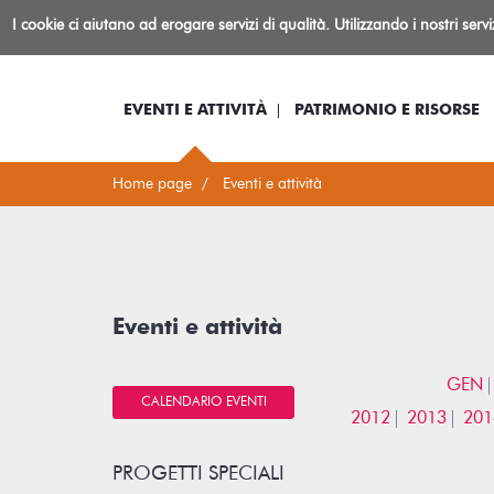
Biblioteca
I cookie ci aiutano ad erogare servizi di qualità. Utilizzando i nostri serv
Io sono...
Log-in
Inform
Rovereto
EVENTI E ATTIVITÀ
PATRIMONIO E RISORSE
Home page
Eventi e attività
Eventi e attività
GEN
CALENDARIO EVENTI
2012
2013
201
PROGETTI SPECIALI