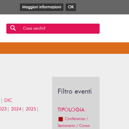
Maggiori informazioni
OK
Facebook
Twitter
YouTube
Anobii
SBT
Mlol
Cosa cerchi?
Filtro eventi
DIC
023
2024
2025
TIPOLOGIA
Conferenza /
Seminario / Corso