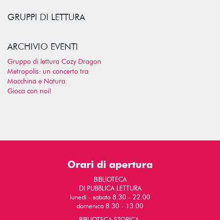
GRUPPI DI LETTURA
ARCHIVIO EVENTI
Gruppo di lettura Cozy Dragon
Metropolis: un concerto tra
Macchina e Natura
Gioca con noi!
Orari di apertura
BIBLIOTECA
DI PUBBLICA LETTURA
lunedì - sabato 8.30 - 22.00
domenica 8.30 - 13.00