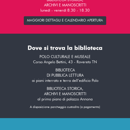
BIBLIOTECA STORICA,
ARCHIVI E MANOSCRITTI
lunedì - venerdì 8.30 - 18.30
MAGGIORI DETTAGLI E CALENDARIO APERTURA
Dove si trova la biblioteca
POLO CULTURALE E MUSEALE
Corso Angelo Bettini, 43 - Rovereto TN
BIBLIOTECA
DI PUBBLICA LETTURA
ai piani interrato e terra dell’edificio Polo
BIBLIOTECA STORICA,
ARCHIVI E MANOSCRITTI
al primo piano di palazzo Annona
A disposizione parcheggio custodito (a pagamento)