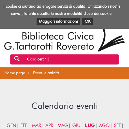
Biblioteca
I cookie ci aiutano ad erogare servizi di qualità. Utilizzando i nostri
Toggl
Rovereto
navig
servizi, l'utente accetta le nostre modalità d'uso dei cookie.
EVENTI E ATTIVITÀ
PATRIMONIO E RISORSE
Maggiori informazioni
OK
Cosa cerchi?
Home page
Eventi e attività
Calendario eventi
GEN
FEB
MAR
APR
MAG
GIU
LUG
AGO
SET