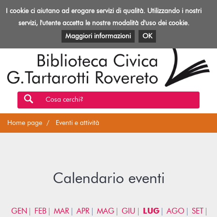
Biblioteca
I cookie ci aiutano ad erogare servizi di qualità. Utilizzando i nostri
Toggl
Rovereto
navig
servizi, l'utente accetta le nostre modalità d'uso dei cookie.
EVENTI E ATTIVITÀ
PATRIMONIO E RISORSE
Maggiori informazioni
OK
Cosa cerchi?
Home page
Eventi e attività
Calendario eventi
GEN
FEB
MAR
APR
MAG
GIU
LUG
AGO
SET