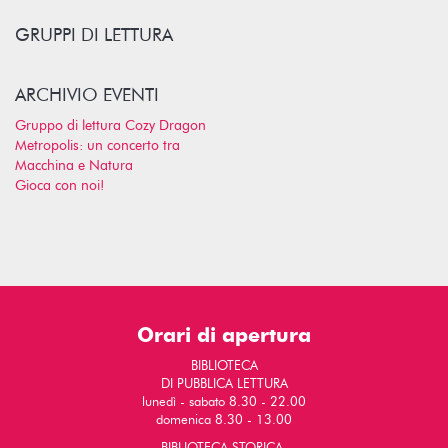
GRUPPI DI LETTURA
ARCHIVIO EVENTI
Gruppo di lettura Cozy Dragon
Metropolis: un concerto tra
Macchina e Natura
Gioca con noi!
Orari di apertura
BIBLIOTECA
DI PUBBLICA LETTURA
lunedì - sabato 8.30 - 22.00
domenica 8.30 - 13.00