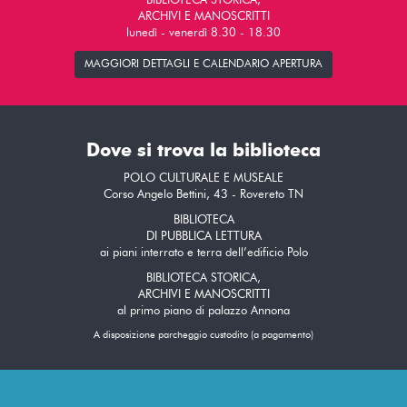
BIBLIOTECA STORICA,
ARCHIVI E MANOSCRITTI
lunedì - venerdì 8.30 - 18.30
MAGGIORI DETTAGLI E CALENDARIO APERTURA
Dove si trova la biblioteca
POLO CULTURALE E MUSEALE
Corso Angelo Bettini, 43 - Rovereto TN
BIBLIOTECA
DI PUBBLICA LETTURA
ai piani interrato e terra dell’edificio Polo
BIBLIOTECA STORICA,
ARCHIVI E MANOSCRITTI
al primo piano di palazzo Annona
A disposizione parcheggio custodito (a pagamento)