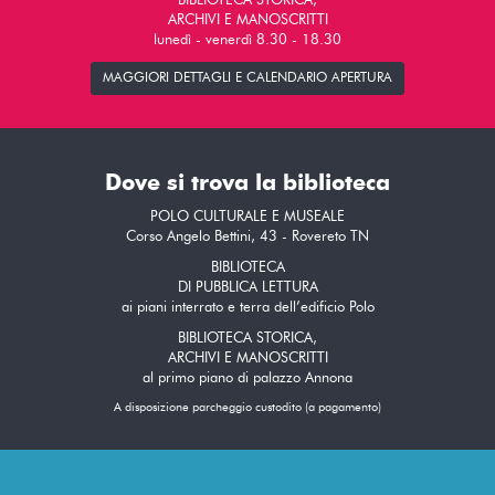
BIBLIOTECA STORICA,
ARCHIVI E MANOSCRITTI
lunedì - venerdì 8.30 - 18.30
MAGGIORI DETTAGLI E CALENDARIO APERTURA
Dove si trova la biblioteca
POLO CULTURALE E MUSEALE
Corso Angelo Bettini, 43 - Rovereto TN
BIBLIOTECA
DI PUBBLICA LETTURA
ai piani interrato e terra dell’edificio Polo
BIBLIOTECA STORICA,
ARCHIVI E MANOSCRITTI
al primo piano di palazzo Annona
A disposizione parcheggio custodito (a pagamento)