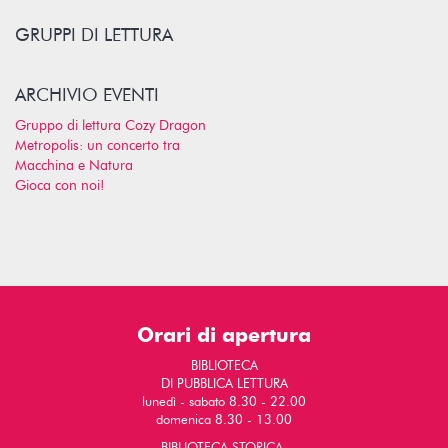
GRUPPI DI LETTURA
ARCHIVIO EVENTI
Gruppo di lettura Cozy Dragon
Metropolis: un concerto tra
Macchina e Natura
Gioca con noi!
Orari di apertura
BIBLIOTECA
DI PUBBLICA LETTURA
lunedì - sabato 8.30 - 22.00
domenica 8.30 - 13.00