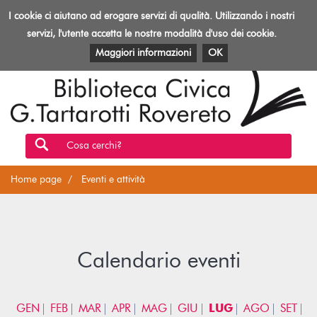
Biblioteca
I cookie ci aiutano ad erogare servizi di qualità. Utilizzando i nostri
Toggl
Rovereto
navig
servizi, l'utente accetta le nostre modalità d'uso dei cookie.
EVENTI E ATTIVITÀ
PATRIMONIO E RISORSE
Maggiori informazioni
OK
Cosa cerchi?
Home page
Eventi e attività
Calendario eventi
GEN
FEB
MAR
APR
MAG
GIU
LUG
AGO
SET