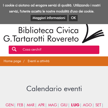
Biblioteca
I cookie ci aiutano ad erogare servizi di qualità. Utilizzando i nostri
Toggl
Rovereto
navig
servizi, l'utente accetta le nostre modalità d'uso dei cookie.
EVENTI E ATTIVITÀ
PATRIMONIO E RISORSE
Maggiori informazioni
OK
Cosa cerchi?
Home page
Eventi e attività
Calendario eventi
GEN
FEB
MAR
APR
MAG
GIU
LUG
AGO
SET