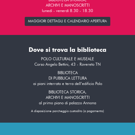
BIBLIOTECA STORICA,
ARCHIVI E MANOSCRITTI
lunedì - venerdì 8.30 - 18.30
MAGGIORI DETTAGLI E CALENDARIO APERTURA
Dove si trova la biblioteca
POLO CULTURALE E MUSEALE
Corso Angelo Bettini, 43 - Rovereto TN
BIBLIOTECA
DI PUBBLICA LETTURA
ai piani interrato e terra dell’edificio Polo
BIBLIOTECA STORICA,
ARCHIVI E MANOSCRITTI
al primo piano di palazzo Annona
A disposizione parcheggio custodito (a pagamento)