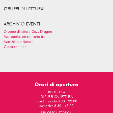
GRUPPI DI LETTURA
ARCHIVIO EVENTI
Gruppo di lettura Cozy Dragon
Metropolis: un concerto tra
Macchina e Natura
Gioca con noi!
Orari di apertura
BIBLIOTECA
DI PUBBLICA LETTURA
lunedì - sabato 8.30 - 22.00
domenica 8.30 - 13.00