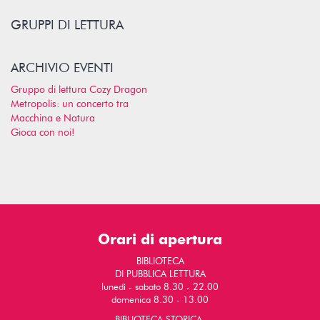
GRUPPI DI LETTURA
ARCHIVIO EVENTI
Gruppo di lettura Cozy Dragon
Metropolis: un concerto tra
Macchina e Natura
Gioca con noi!
Orari di apertura
BIBLIOTECA
DI PUBBLICA LETTURA
lunedì - sabato 8.30 - 22.00
domenica 8.30 - 13.00