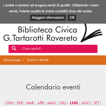
Biblioteca
I cookie ci aiutano ad erogare servizi di qualità. Utilizzando i nostri
Toggl
Rovereto
navig
servizi, l'utente accetta le nostre modalità d'uso dei cookie.
EVENTI E ATTIVITÀ
PATRIMONIO E RISORSE
Maggiori informazioni
OK
Cosa cerchi?
Home page
Eventi e attività
Calendario eventi
GEN
FEB
MAR
APR
MAG
GIU
LUG
AGO
SET