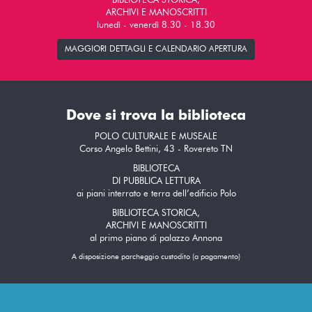
BIBLIOTECA STORICA,
ARCHIVI E MANOSCRITTI
lunedì - venerdì 8.30 - 18.30
MAGGIORI DETTAGLI E CALENDARIO APERTURA
Dove si trova la biblioteca
POLO CULTURALE E MUSEALE
Corso Angelo Bettini, 43 - Rovereto TN
BIBLIOTECA
DI PUBBLICA LETTURA
ai piani interrato e terra dell’edificio Polo
BIBLIOTECA STORICA,
ARCHIVI E MANOSCRITTI
al primo piano di palazzo Annona
A disposizione parcheggio custodito (a pagamento)