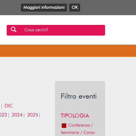
Maggiori informazioni
OK
Facebook
Twitter
YouTube
Anobii
SBT
Mlol
Cosa cerchi?
Filtro eventi
DIC
023
2024
2025
TIPOLOGIA
Conferenza /
Seminario / Corso