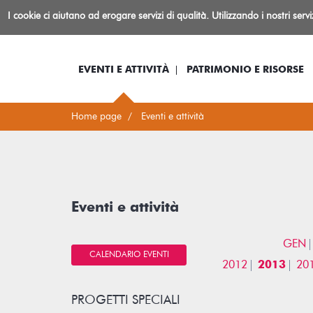
Biblioteca
I cookie ci aiutano ad erogare servizi di qualità. Utilizzando i nostri serv
Io sono...
Log-in
Inform
Rovereto
EVENTI E ATTIVITÀ
PATRIMONIO E RISORSE
Home page
Eventi e attività
Eventi e attività
GEN
CALENDARIO EVENTI
2012
2013
20
PROGETTI SPECIALI