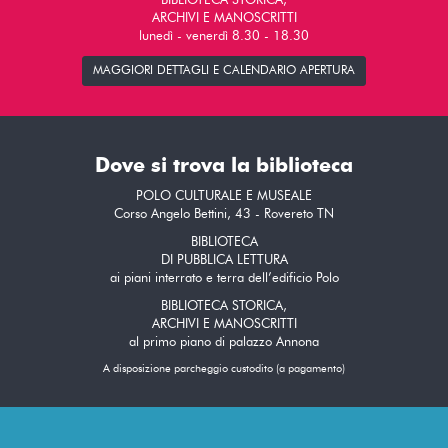
BIBLIOTECA STORICA,
ARCHIVI E MANOSCRITTI
lunedì - venerdì 8.30 - 18.30
MAGGIORI DETTAGLI E CALENDARIO APERTURA
Dove si trova la biblioteca
POLO CULTURALE E MUSEALE
Corso Angelo Bettini, 43 - Rovereto TN
BIBLIOTECA
DI PUBBLICA LETTURA
ai piani interrato e terra dell’edificio Polo
BIBLIOTECA STORICA,
ARCHIVI E MANOSCRITTI
al primo piano di palazzo Annona
A disposizione parcheggio custodito (a pagamento)