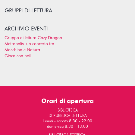
GRUPPI DI LETTURA
ARCHIVIO EVENTI
Gruppo di lettura Cozy Dragon
Metropolis: un concerto tra
Macchina e Natura
Gioca con noi!
Orari di apertura
BIBLIOTECA
DI PUBBLICA LETTURA
lunedì - sabato 8.30 - 22.00
domenica 8.30 - 13.00