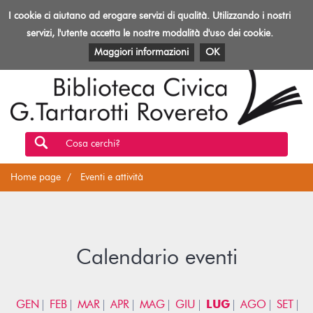
Biblioteca
I cookie ci aiutano ad erogare servizi di qualità. Utilizzando i nostri
Toggl
Rovereto
navig
servizi, l'utente accetta le nostre modalità d'uso dei cookie.
EVENTI E ATTIVITÀ
PATRIMONIO E RISORSE
Maggiori informazioni
OK
Cosa cerchi?
Home page
Eventi e attività
Calendario eventi
GEN
FEB
MAR
APR
MAG
GIU
LUG
AGO
SET