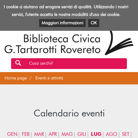
Biblioteca
I cookie ci aiutano ad erogare servizi di qualità. Utilizzando i nostri
Toggl
Rovereto
navig
servizi, l'utente accetta le nostre modalità d'uso dei cookie.
EVENTI E ATTIVITÀ
PATRIMONIO E RISORSE
Maggiori informazioni
OK
Cosa cerchi?
Home page
Eventi e attività
Calendario eventi
GEN
FEB
MAR
APR
MAG
GIU
LUG
AGO
SET