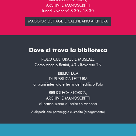
BIBLIOTECA STORICA,
ARCHIVI E MANOSCRITTI
lunedì - venerdì 8.30 - 18.30
MAGGIORI DETTAGLI E CALENDARIO APERTURA
Dove si trova la biblioteca
POLO CULTURALE E MUSEALE
Corso Angelo Bettini, 43 - Rovereto TN
BIBLIOTECA
DI PUBBLICA LETTURA
ai piani interrato e terra dell’edificio Polo
BIBLIOTECA STORICA,
ARCHIVI E MANOSCRITTI
al primo piano di palazzo Annona
A disposizione parcheggio custodito (a pagamento)