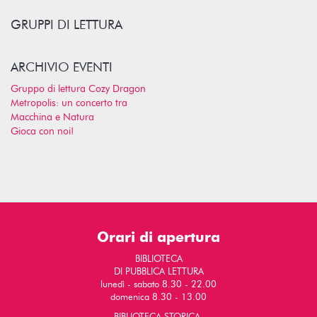
GRUPPI DI LETTURA
ARCHIVIO EVENTI
Gruppo di lettura Cozy Dragon
Metropolis: un concerto tra
Macchina e Natura
Gioca con noi!
Orari di apertura
BIBLIOTECA
DI PUBBLICA LETTURA
lunedì - sabato 8.30 - 22.00
domenica 8.30 - 13.00