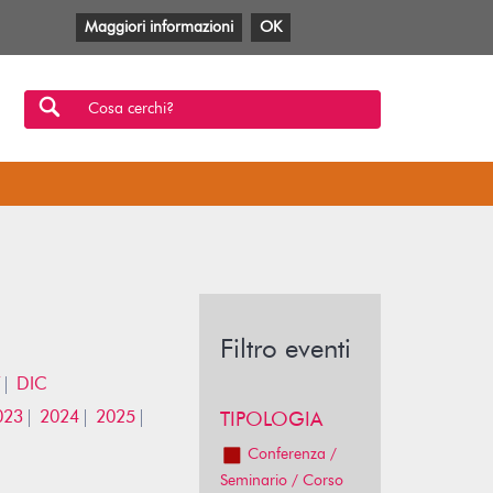
Maggiori informazioni
OK
Facebook
Twitter
YouTube
Anobii
SBT
Mlol
Cosa cerchi?
Filtro eventi
DIC
023
2024
2025
TIPOLOGIA
Conferenza /
Seminario / Corso