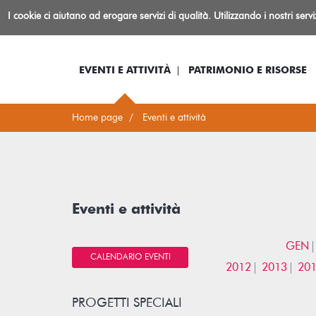
Biblioteca
I cookie ci aiutano ad erogare servizi di qualità. Utilizzando i nostri serv
Io sono...
Log-in
Inform
Rovereto
EVENTI E ATTIVITÀ
PATRIMONIO E RISORSE
Home page
Eventi e attività
Eventi e attività
GEN
CALENDARIO EVENTI
2012
2013
20
PROGETTI SPECIALI