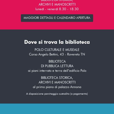
BIBLIOTECA STORICA,
ARCHIVI E MANOSCRITTI
lunedì - venerdì 8.30 - 18.30
MAGGIORI DETTAGLI E CALENDARIO APERTURA
Dove si trova la biblioteca
POLO CULTURALE E MUSEALE
Corso Angelo Bettini, 43 - Rovereto TN
BIBLIOTECA
DI PUBBLICA LETTURA
ai piani interrato e terra dell’edificio Polo
BIBLIOTECA STORICA,
ARCHIVI E MANOSCRITTI
al primo piano di palazzo Annona
A disposizione parcheggio custodito (a pagamento)