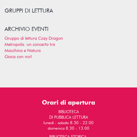
GRUPPI DI LETTURA
ARCHIVIO EVENTI
Gruppo di lettura Cozy Dragon
Metropolis: un concerto tra
Macchina e Natura
Gioca con noi!
Orari di apertura
BIBLIOTECA
DI PUBBLICA LETTURA
lunedì - sabato 8.30 - 22.00
domenica 8.30 - 13.00