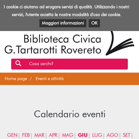
Biblioteca
I cookie ci aiutano ad erogare servizi di qualità. Utilizzando i nostri
Toggl
Rovereto
navig
servizi, l'utente accetta le nostre modalità d'uso dei cookie.
EVENTI E ATTIVITÀ
PATRIMONIO E RISORSE
Maggiori informazioni
OK
Cosa cerchi?
Home page
Eventi e attività
Calendario eventi
GEN
FEB
MAR
APR
MAG
GIU
LUG
AGO
SET