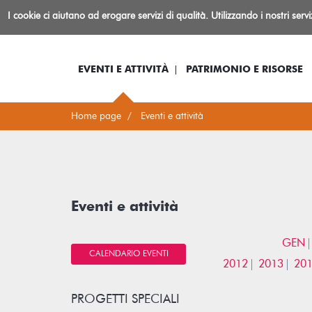
Biblioteca
I cookie ci aiutano ad erogare servizi di qualità. Utilizzando i nostri serv
Io sono...
Log-in
Inform
Rovereto
EVENTI E ATTIVITÀ
PATRIMONIO E RISORSE
Home page
Eventi e attività
Eventi e attività
GEN
CALENDARIO EVENTI
2012
2013
20
PROGETTI SPECIALI