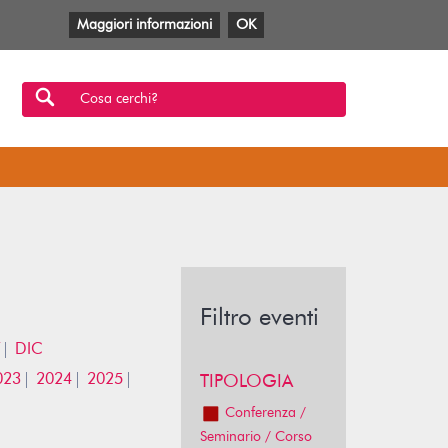
Maggiori informazioni
OK
Facebook
Twitter
YouTube
Anobii
SBT
Mlol
Cosa cerchi?
Filtro eventi
DIC
023
2024
2025
TIPOLOGIA
Conferenza /
Seminario / Corso