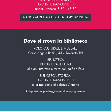
BIBLIOTECA STORICA,
ARCHIVI E MANOSCRITTI
lunedì - venerdì 8.30 - 18.30
MAGGIORI DETTAGLI E CALENDARIO APERTURA
Dove si trova la biblioteca
POLO CULTURALE E MUSEALE
Corso Angelo Bettini, 43 - Rovereto TN
BIBLIOTECA
DI PUBBLICA LETTURA
ai piani interrato e terra dell’edificio Polo
BIBLIOTECA STORICA,
ARCHIVI E MANOSCRITTI
al primo piano di palazzo Annona
A disposizione parcheggio custodito (a pagamento)