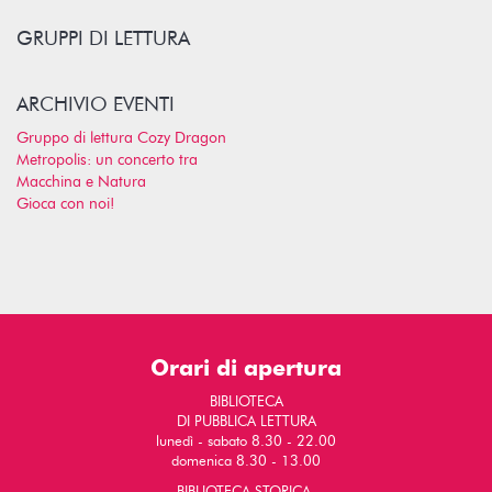
GRUPPI DI LETTURA
ARCHIVIO EVENTI
Gruppo di lettura Cozy Dragon
Metropolis: un concerto tra
Macchina e Natura
Gioca con noi!
Orari di apertura
BIBLIOTECA
DI PUBBLICA LETTURA
lunedì - sabato 8.30 - 22.00
domenica 8.30 - 13.00