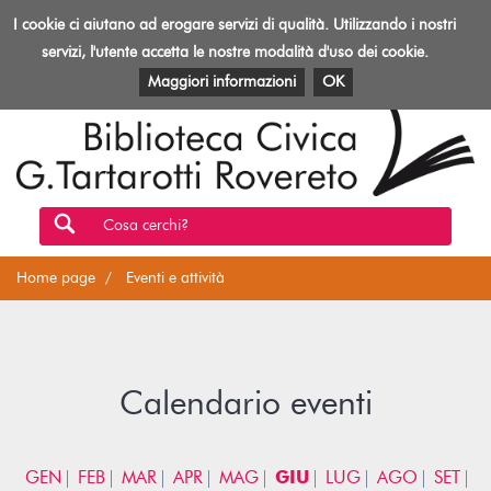
Biblioteca
I cookie ci aiutano ad erogare servizi di qualità. Utilizzando i nostri
Toggl
Rovereto
navig
servizi, l'utente accetta le nostre modalità d'uso dei cookie.
EVENTI E ATTIVITÀ
PATRIMONIO E RISORSE
Maggiori informazioni
OK
Cosa cerchi?
Home page
Eventi e attività
Calendario eventi
GEN
FEB
MAR
APR
MAG
GIU
LUG
AGO
SET