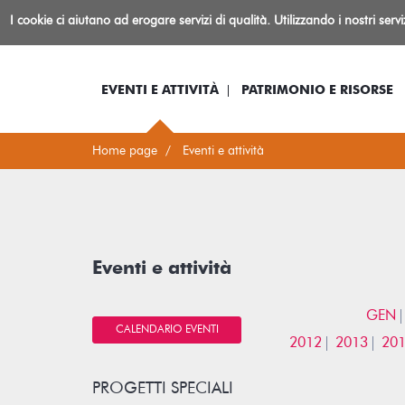
Biblioteca
I cookie ci aiutano ad erogare servizi di qualità. Utilizzando i nostri serv
Io sono...
Log-in
Inform
Rovereto
EVENTI E ATTIVITÀ
PATRIMONIO E RISORSE
Home page
Eventi e attività
Eventi e attività
GEN
CALENDARIO EVENTI
2012
2013
20
PROGETTI SPECIALI