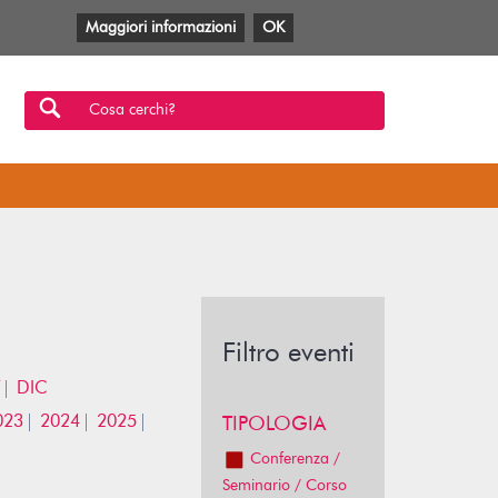
Maggiori informazioni
OK
Facebook
Twitter
YouTube
Anobii
SBT
Mlol
Cosa cerchi?
Filtro eventi
DIC
023
2024
2025
TIPOLOGIA
Conferenza /
Seminario / Corso