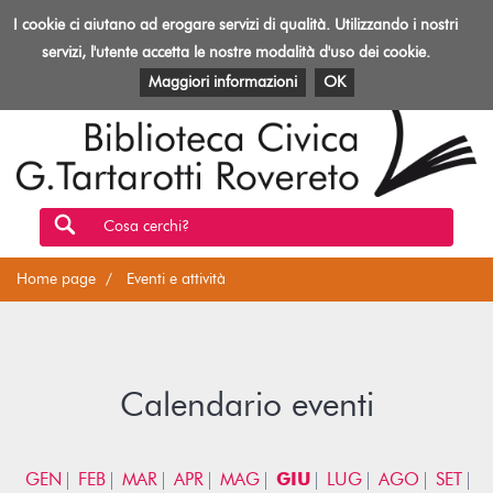
Biblioteca
I cookie ci aiutano ad erogare servizi di qualità. Utilizzando i nostri
Toggl
Rovereto
navig
servizi, l'utente accetta le nostre modalità d'uso dei cookie.
EVENTI E ATTIVITÀ
PATRIMONIO E RISORSE
Maggiori informazioni
OK
Cosa cerchi?
Home page
Eventi e attività
Calendario eventi
GEN
FEB
MAR
APR
MAG
GIU
LUG
AGO
SET