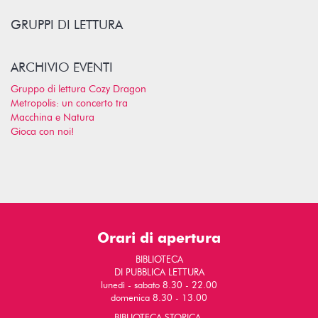
GRUPPI DI LETTURA
ARCHIVIO EVENTI
Gruppo di lettura Cozy Dragon
Metropolis: un concerto tra
Macchina e Natura
Gioca con noi!
Orari di apertura
BIBLIOTECA
DI PUBBLICA LETTURA
lunedì - sabato 8.30 - 22.00
domenica 8.30 - 13.00