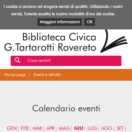
Biblioteca
I cookie ci aiutano ad erogare servizi di qualità. Utilizzando i nostri
Toggl
Rovereto
navig
servizi, l'utente accetta le nostre modalità d'uso dei cookie.
EVENTI E ATTIVITÀ
PATRIMONIO E RISORSE
Maggiori informazioni
OK
Cosa cerchi?
Home page
Eventi e attività
Calendario eventi
GEN
FEB
MAR
APR
MAG
GIU
LUG
AGO
SET