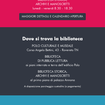
BIBLIOTECA STORICA,
ARCHIVI E MANOSCRITTI
lunedì - venerdì 8.30 - 18.30
MAGGIORI DETTAGLI E CALENDARIO APERTURA
Dove si trova la biblioteca
POLO CULTURALE E MUSEALE
Corso Angelo Bettini, 43 - Rovereto TN
BIBLIOTECA
DI PUBBLICA LETTURA
ai piani interrato e terra dell’edificio Polo
BIBLIOTECA STORICA,
ARCHIVI E MANOSCRITTI
al primo piano di palazzo Annona
A disposizione parcheggio custodito (a pagamento)