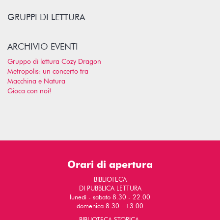
GRUPPI DI LETTURA
ARCHIVIO EVENTI
Gruppo di lettura Cozy Dragon
Metropolis: un concerto tra
Macchina e Natura
Gioca con noi!
Orari di apertura
BIBLIOTECA
DI PUBBLICA LETTURA
lunedì - sabato 8.30 - 22.00
domenica 8.30 - 13.00