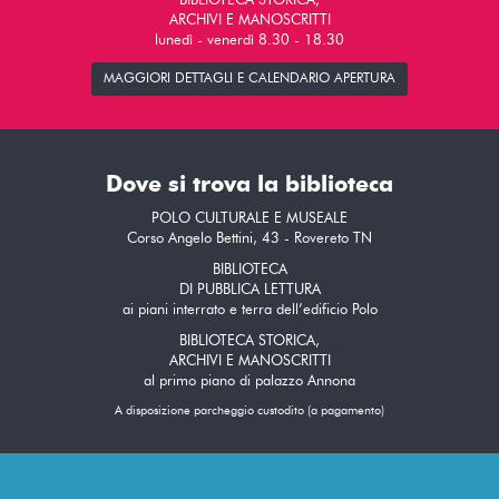
BIBLIOTECA STORICA,
ARCHIVI E MANOSCRITTI
lunedì - venerdì 8.30 - 18.30
MAGGIORI DETTAGLI E CALENDARIO APERTURA
Dove si trova la biblioteca
POLO CULTURALE E MUSEALE
Corso Angelo Bettini, 43 - Rovereto TN
BIBLIOTECA
DI PUBBLICA LETTURA
ai piani interrato e terra dell’edificio Polo
BIBLIOTECA STORICA,
ARCHIVI E MANOSCRITTI
al primo piano di palazzo Annona
A disposizione parcheggio custodito (a pagamento)