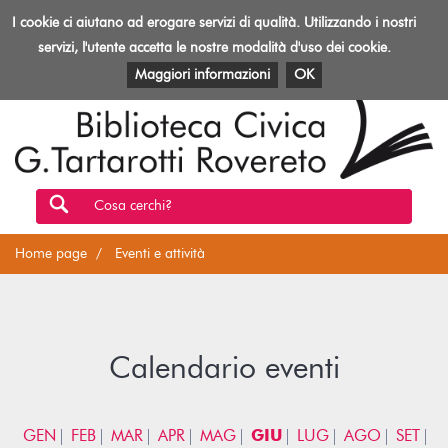
Biblioteca
I cookie ci aiutano ad erogare servizi di qualità. Utilizzando i nostri
Toggl
Rovereto
navig
servizi, l'utente accetta le nostre modalità d'uso dei cookie.
EVENTI E ATTIVITÀ
PATRIMONIO E RISORSE
Maggiori informazioni
OK
Cosa cerchi?
Home page
Eventi e attività
Calendario eventi
GEN
FEB
MAR
APR
MAG
GIU
LUG
AGO
SET