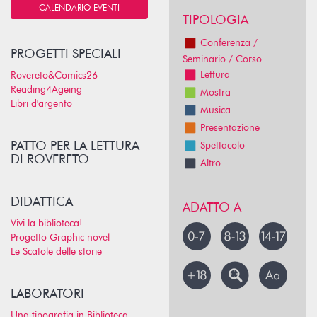
CALENDARIO EVENTI
TIPOLOGIA
Conferenza /
PROGETTI SPECIALI
Seminario / Corso
Lettura
Rovereto&Comics26
Reading4Ageing
Mostra
Libri d'argento
Musica
Presentazione
PATTO PER LA LETTURA
Spettacolo
DI ROVERETO
Altro
DIDATTICA
ADATTO A
Vivi la biblioteca!
Progetto Graphic novel
Le Scatole delle storie
LABORATORI
Una tipografia in Biblioteca