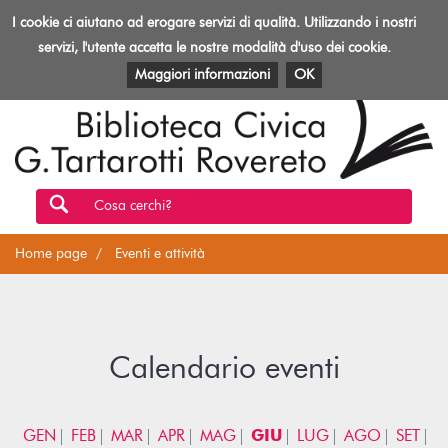
Biblioteca
I cookie ci aiutano ad erogare servizi di qualità. Utilizzando i nostri
Toggl
Rovereto
navig
servizi, l'utente accetta le nostre modalità d'uso dei cookie.
EVENTI E ATTIVITÀ
PATRIMONIO E RISORSE
Maggiori informazioni
OK
Cosa cerchi?
Home page
Eventi e attività
Calendario eventi
GEN
FEB
MAR
APR
MAG
GIU
LUG
AGO
SET