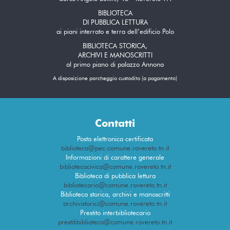
BIBLIOTECA
DI PUBBLICA LETTURA
ai piani interrato e terra dell’edificio Polo
BIBLIOTECA STORICA,
ARCHIVI E MANOSCRITTI
al primo piano di palazzo Annona
A disposizione parcheggio custodito (a pagamento)
Contatti
Posta elettronica certificata
biblioteca@pec.comune.rovereto.tn.it
Informazioni di carattere generale
bibliotecacivica@comune.rovereto.tn.it
Biblioteca di pubblica lettura
bibliotecario@comune.rovereto.tn.it
Biblioteca storica, archivi e manoscritti
archivistorici@comune.rovereto.tn.it
Prestito interbibliotecario
prestitibiblioteca@comune.rovereto.tn.it