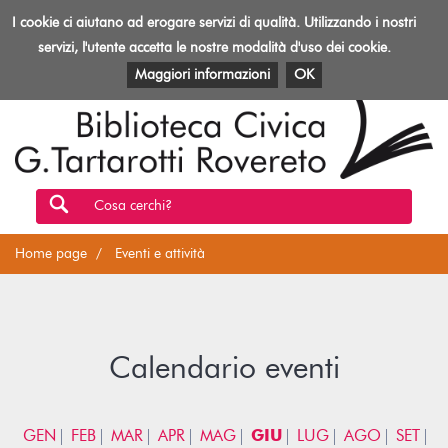
Biblioteca
I cookie ci aiutano ad erogare servizi di qualità. Utilizzando i nostri
Toggl
Rovereto
navig
servizi, l'utente accetta le nostre modalità d'uso dei cookie.
EVENTI E ATTIVITÀ
PATRIMONIO E RISORSE
Maggiori informazioni
OK
Cosa cerchi?
Home page
Eventi e attività
Calendario eventi
GEN
FEB
MAR
APR
MAG
GIU
LUG
AGO
SET