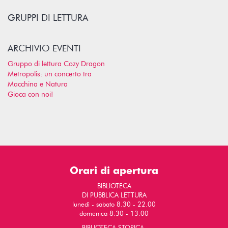
GRUPPI DI LETTURA
ARCHIVIO EVENTI
Gruppo di lettura Cozy Dragon
Metropolis: un concerto tra
Macchina e Natura
Gioca con noi!
Orari di apertura
BIBLIOTECA
DI PUBBLICA LETTURA
lunedì - sabato 8.30 - 22.00
domenica 8.30 - 13.00