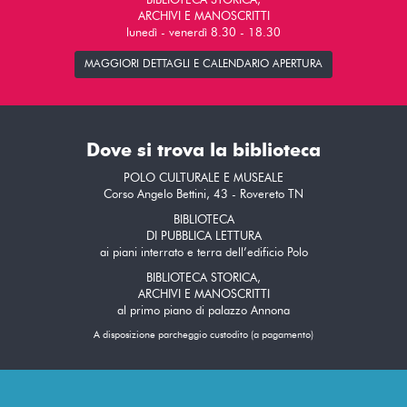
BIBLIOTECA STORICA,
ARCHIVI E MANOSCRITTI
lunedì - venerdì 8.30 - 18.30
MAGGIORI DETTAGLI E CALENDARIO APERTURA
Dove si trova la biblioteca
POLO CULTURALE E MUSEALE
Corso Angelo Bettini, 43 - Rovereto TN
BIBLIOTECA
DI PUBBLICA LETTURA
ai piani interrato e terra dell’edificio Polo
BIBLIOTECA STORICA,
ARCHIVI E MANOSCRITTI
al primo piano di palazzo Annona
A disposizione parcheggio custodito (a pagamento)