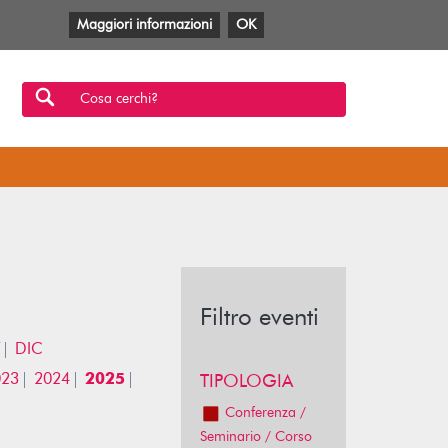
Maggiori informazioni
OK
Facebook
Twitter
YouTube
Anobii
SBT
Mlol
Cosa cerchi?
Filtro eventi
DIC
023
2024
2025
TIPOLOGIA
Conferenza /
Seminario / Corso