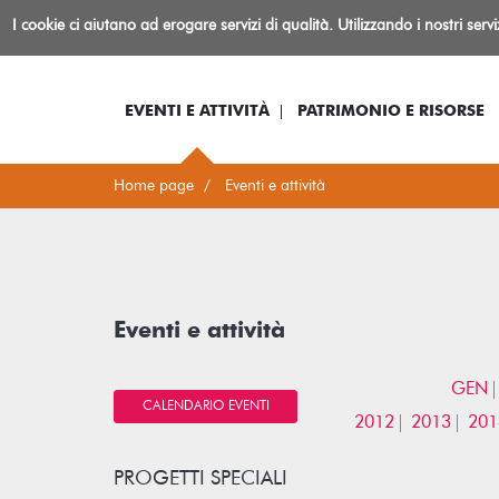
Biblioteca
I cookie ci aiutano ad erogare servizi di qualità. Utilizzando i nostri serv
Io sono...
Log-in
Inform
Rovereto
EVENTI E ATTIVITÀ
PATRIMONIO E RISORSE
Home page
Eventi e attività
Eventi e attività
GEN
CALENDARIO EVENTI
2012
2013
201
PROGETTI SPECIALI