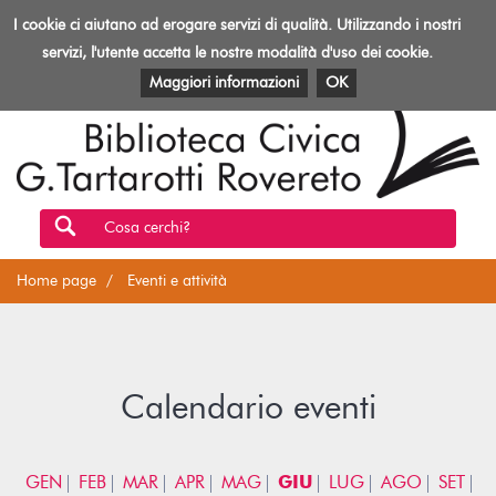
Biblioteca
I cookie ci aiutano ad erogare servizi di qualità. Utilizzando i nostri
Toggl
Rovereto
navig
servizi, l'utente accetta le nostre modalità d'uso dei cookie.
EVENTI E ATTIVITÀ
PATRIMONIO E RISORSE
Maggiori informazioni
OK
Cosa cerchi?
Home page
Eventi e attività
Calendario eventi
GEN
FEB
MAR
APR
MAG
GIU
LUG
AGO
SET