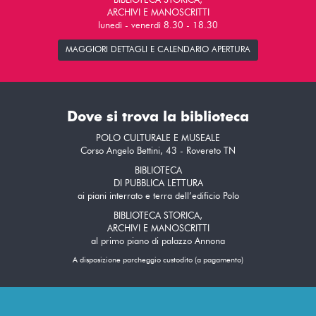
BIBLIOTECA STORICA,
ARCHIVI E MANOSCRITTI
lunedì - venerdì 8.30 - 18.30
MAGGIORI DETTAGLI E CALENDARIO APERTURA
Dove si trova la biblioteca
POLO CULTURALE E MUSEALE
Corso Angelo Bettini, 43 - Rovereto TN
BIBLIOTECA
DI PUBBLICA LETTURA
ai piani interrato e terra dell’edificio Polo
BIBLIOTECA STORICA,
ARCHIVI E MANOSCRITTI
al primo piano di palazzo Annona
A disposizione parcheggio custodito (a pagamento)