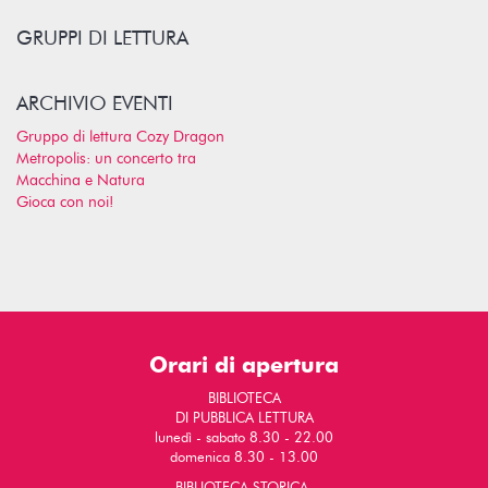
GRUPPI DI LETTURA
ARCHIVIO EVENTI
Gruppo di lettura Cozy Dragon
Metropolis: un concerto tra
Macchina e Natura
Gioca con noi!
Orari di apertura
BIBLIOTECA
DI PUBBLICA LETTURA
lunedì - sabato 8.30 - 22.00
domenica 8.30 - 13.00