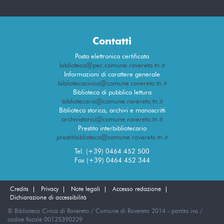
Contatti
Posta elettronica certificata
biblioteca@pec.comune.rovereto.tn.it
Informazioni di carattere generale
bibliotecacivica@comune.rovereto.tn.it
Biblioteca di pubblica lettura
bibliotecario@comune.rovereto.tn.it
Biblioteca storica, archivi e manoscritti
archivistorici@comune.rovereto.tn.it
Prestito interbibliotecario
prestitibiblioteca@comune.rovereto.tn.it
Tel. (+39) 0464 452 500
Fax (+39) 0464 452 344
Credits
Privacy
Note legali
Accesso redazione
Dichiarazione di accessibilità
© Biblioteca Civica di Rovereto / Comune di Rovereto 2014 - partita iva /
codice fiscale 00125390229