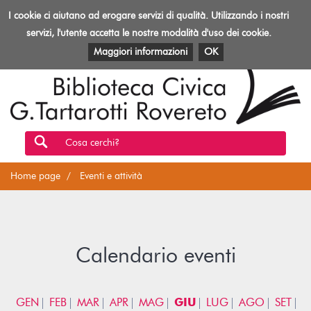
Biblioteca
I cookie ci aiutano ad erogare servizi di qualità. Utilizzando i nostri
Toggl
Rovereto
navig
servizi, l'utente accetta le nostre modalità d'uso dei cookie.
EVENTI E ATTIVITÀ
PATRIMONIO E RISORSE
Maggiori informazioni
OK
Cosa cerchi?
Home page
Eventi e attività
Calendario eventi
GEN
FEB
MAR
APR
MAG
GIU
LUG
AGO
SET