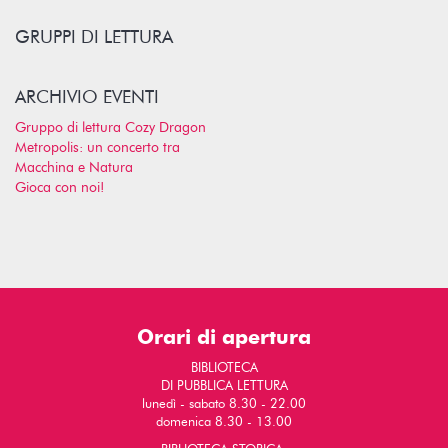
GRUPPI DI LETTURA
ARCHIVIO EVENTI
Gruppo di lettura Cozy Dragon
Metropolis: un concerto tra
Macchina e Natura
Gioca con noi!
Orari di apertura
BIBLIOTECA
DI PUBBLICA LETTURA
lunedì - sabato 8.30 - 22.00
domenica 8.30 - 13.00