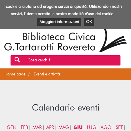
Biblioteca
I cookie ci aiutano ad erogare servizi di qualità. Utilizzando i nostri
Toggl
Rovereto
navig
servizi, l'utente accetta le nostre modalità d'uso dei cookie.
EVENTI E ATTIVITÀ
PATRIMONIO E RISORSE
Maggiori informazioni
OK
Cosa cerchi?
Home page
Eventi e attività
Calendario eventi
GEN
FEB
MAR
APR
MAG
GIU
LUG
AGO
SET