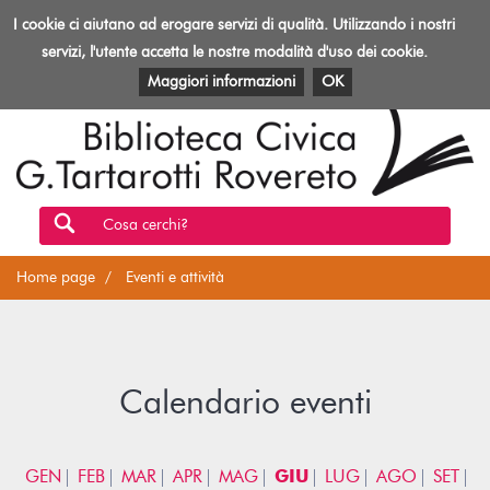
Biblioteca
I cookie ci aiutano ad erogare servizi di qualità. Utilizzando i nostri
Toggl
Rovereto
navig
servizi, l'utente accetta le nostre modalità d'uso dei cookie.
EVENTI E ATTIVITÀ
PATRIMONIO E RISORSE
Maggiori informazioni
OK
Cosa cerchi?
Home page
Eventi e attività
Calendario eventi
GEN
FEB
MAR
APR
MAG
GIU
LUG
AGO
SET