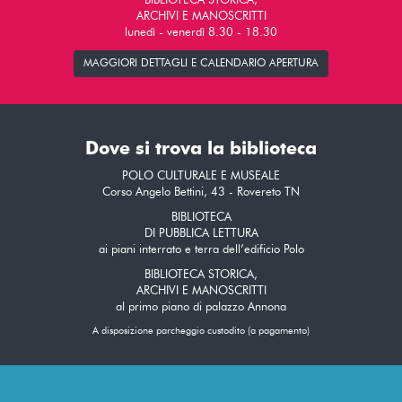
BIBLIOTECA STORICA,
ARCHIVI E MANOSCRITTI
lunedì - venerdì 8.30 - 18.30
MAGGIORI DETTAGLI E CALENDARIO APERTURA
Dove si trova la biblioteca
POLO CULTURALE E MUSEALE
Corso Angelo Bettini, 43 - Rovereto TN
BIBLIOTECA
DI PUBBLICA LETTURA
ai piani interrato e terra dell’edificio Polo
BIBLIOTECA STORICA,
ARCHIVI E MANOSCRITTI
al primo piano di palazzo Annona
A disposizione parcheggio custodito (a pagamento)