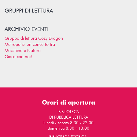
GRUPPI DI LETTURA
ARCHIVIO EVENTI
Gruppo di lettura Cozy Dragon
Metropolis: un concerto tra
Macchina e Natura
Gioca con noi!
Orari di apertura
BIBLIOTECA
DI PUBBLICA LETTURA
lunedì - sabato 8.30 - 22.00
domenica 8.30 - 13.00