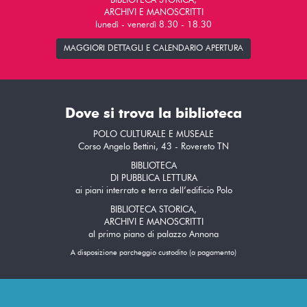
BIBLIOTECA STORICA,
ARCHIVI E MANOSCRITTI
lunedì - venerdì 8.30 - 18.30
MAGGIORI DETTAGLI E CALENDARIO APERTURA
Dove si trova la biblioteca
POLO CULTURALE E MUSEALE
Corso Angelo Bettini, 43 - Rovereto TN
BIBLIOTECA
DI PUBBLICA LETTURA
ai piani interrato e terra dell’edificio Polo
BIBLIOTECA STORICA,
ARCHIVI E MANOSCRITTI
al primo piano di palazzo Annona
A disposizione parcheggio custodito (a pagamento)