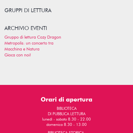
GRUPPI DI LETTURA
ARCHIVIO EVENTI
Gruppo di lettura Cozy Dragon
Metropolis: un concerto tra
Macchina e Natura
Gioca con noi!
Orari di apertura
BIBLIOTECA
DI PUBBLICA LETTURA
lunedì - sabato 8.30 - 22.00
domenica 8.30 - 13.00