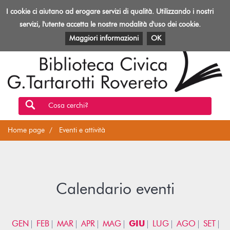
Biblioteca
I cookie ci aiutano ad erogare servizi di qualità. Utilizzando i nostri
Toggl
Rovereto
navig
servizi, l'utente accetta le nostre modalità d'uso dei cookie.
EVENTI E ATTIVITÀ
PATRIMONIO E RISORSE
Maggiori informazioni
OK
Cosa cerchi?
Home page
Eventi e attività
Calendario eventi
GEN
FEB
MAR
APR
MAG
GIU
LUG
AGO
SET