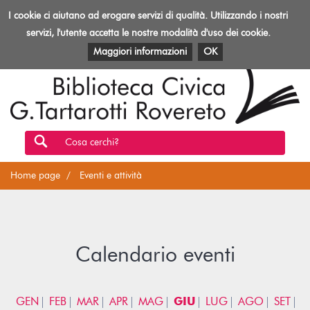
Biblioteca
I cookie ci aiutano ad erogare servizi di qualità. Utilizzando i nostri
Toggl
Rovereto
navig
servizi, l'utente accetta le nostre modalità d'uso dei cookie.
EVENTI E ATTIVITÀ
PATRIMONIO E RISORSE
Maggiori informazioni
OK
Cosa cerchi?
Home page
Eventi e attività
Calendario eventi
GEN
FEB
MAR
APR
MAG
GIU
LUG
AGO
SET