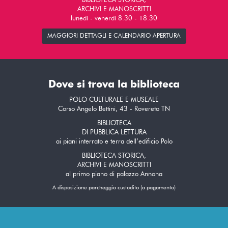
BIBLIOTECA STORICA,
ARCHIVI E MANOSCRITTI
lunedì - venerdì 8.30 - 18.30
MAGGIORI DETTAGLI E CALENDARIO APERTURA
Dove si trova la biblioteca
POLO CULTURALE E MUSEALE
Corso Angelo Bettini, 43 - Rovereto TN
BIBLIOTECA
DI PUBBLICA LETTURA
ai piani interrato e terra dell’edificio Polo
BIBLIOTECA STORICA,
ARCHIVI E MANOSCRITTI
al primo piano di palazzo Annona
A disposizione parcheggio custodito (a pagamento)