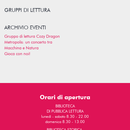
GRUPPI DI LETTURA
ARCHIVIO EVENTI
Gruppo di lettura Cozy Dragon
Metropolis: un concerto tra
Macchina e Natura
Gioca con noi!
Orari di apertura
BIBLIOTECA
DI PUBBLICA LETTURA
lunedì - sabato 8.30 - 22.00
domenica 8.30 - 13.00